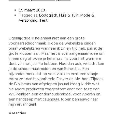
19 maart 2019
Tagged as:
Ecologisch
,
Huis & Tuin
,
Mode &
Verzorging
,
Test
Eigenlijk doe ik helemaal niet aan een grote
voorjaarsschoonmaak. Ik doe de wekelijkse dingen
braaf wekelijks en wanneer ik zin en tijd heb, pak ik de
grote klussen aan. Maar het is zo’n aangenaam idee om
in een dag of twee je hele huis fris voor het warmere
deel van het jaar te hebben. Hoe dan ook, wellicht ken
je de schoonmaakmiddelen van Sonett al. Een
bijzonder merk dat op veel vlakken echt een stapje
extra zet dan bijvoorbeeld Ecover en Method. Tijdens
de Bio-beurs van afgelopen januari kreeg ik drie wat
nieuwere producten toegestopt voor een test: een
WC-reiniger, een onderhoudsmiddel voor vloeren en
een handzeep met calendula. Ik ben benieuwd naar
mijn ervaringen!
4 reacties