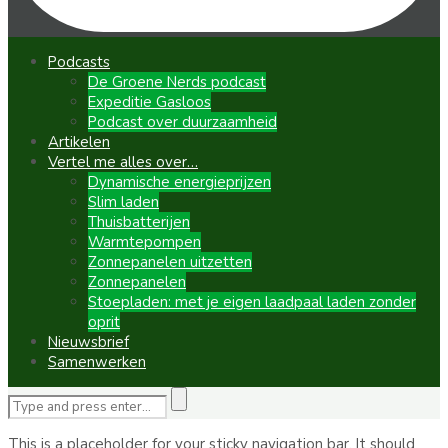
Podcasts
De Groene Nerds podcast
Expeditie Gasloos
Podcast over duurzaamheid
Artikelen
Vertel me alles over…
Dynamische energieprijzen
Slim laden
Thuisbatterijen
Warmtepompen
Zonnepanelen uitzetten
Zonnepanelen
Stoepladen: met je eigen laadpaal laden zonder
oprit
Nieuwsbrief
Samenwerken
This is a placeholder for your sticky navigation bar. It should