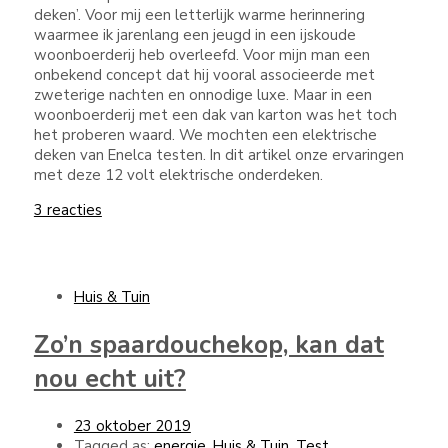
deken’. Voor mij een letterlijk warme herinnering
waarmee ik jarenlang een jeugd in een ijskoude
woonboerderij heb overleefd. Voor mijn man een
onbekend concept dat hij vooral associeerde met
zweterige nachten en onnodige luxe. Maar in een
woonboerderij met een dak van karton was het toch
het proberen waard. We mochten een elektrische
deken van Enelca testen. In dit artikel onze ervaringen
met deze 12 volt elektrische onderdeken.
3 reacties
Huis & Tuin
Zo’n spaardouchekop, kan dat
nou echt uit?
23 oktober 2019
Tagged as:
energie
,
Huis & Tuin
,
Test