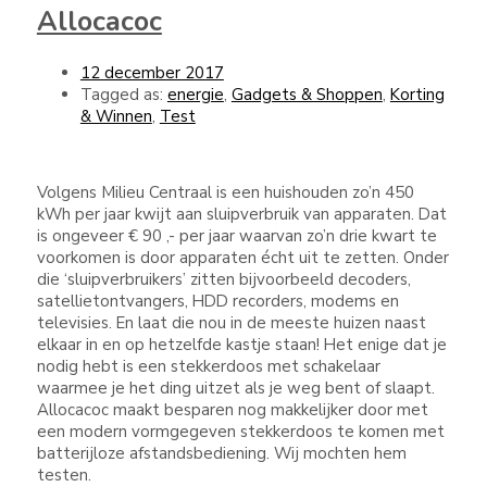
Allocacoc
12 december 2017
Tagged as:
energie
,
Gadgets & Shoppen
,
Korting
& Winnen
,
Test
Volgens Milieu Centraal is een huishouden zo’n 450
kWh per jaar kwijt aan sluipverbruik van apparaten. Dat
is ongeveer € 90 ,- per jaar waarvan zo’n drie kwart te
voorkomen is door apparaten écht uit te zetten. Onder
die ‘sluipverbruikers’ zitten bijvoorbeeld decoders,
satellietontvangers, HDD recorders, modems en
televisies. En laat die nou in de meeste huizen naast
elkaar in en op hetzelfde kastje staan! Het enige dat je
nodig hebt is een stekkerdoos met schakelaar
waarmee je het ding uitzet als je weg bent of slaapt.
Allocacoc maakt besparen nog makkelijker door met
een modern vormgegeven stekkerdoos te komen met
batterijloze afstandsbediening. Wij mochten hem
testen.