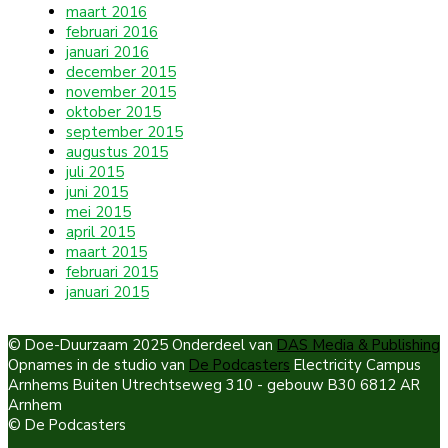
maart 2016
februari 2016
januari 2016
december 2015
november 2015
oktober 2015
september 2015
augustus 2015
juli 2015
juni 2015
mei 2015
april 2015
maart 2015
februari 2015
januari 2015
© Doe-Duurzaam 2025 Onderdeel van
DAS Media & Publishing
Opnames in de studio van
De Podcasters
Electricity Campus
Arnhems Buiten Utrechtseweg 310 - gebouw B30 6812 AR
Arnhem
© De Podcasters