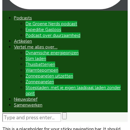
Podcasts
De Groene Nerds podcast
Expeditie Gasloos
Podcast over duurzaamheid
Artikelen
Vertel me alles over…
Dynamische energieprijzen
Slim laden
Thuisbatterijen
Warmtepompen
Zonnepanelen uitzetten
Zonnepanelen
Stoepladen: met je eigen laadpaal laden zonder
oprit
Nieuwsbrief
Samenwerken
This is a placeholder for your sticky navigation bar. It should