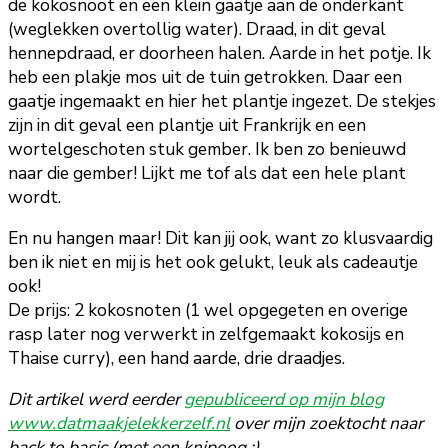
de kokosnoot en een klein gaatje aan de onderkant
(weglekken overtollig water). Draad, in dit geval
hennepdraad, er doorheen halen. Aarde in het potje. Ik
heb een plakje mos uit de tuin getrokken. Daar een
gaatje ingemaakt en hier het plantje ingezet. De stekjes
zijn in dit geval een plantje uit Frankrijk en een
wortelgeschoten stuk gember. Ik ben zo benieuwd
naar die gember! Lijkt me tof als dat een hele plant
wordt.
En nu hangen maar! Dit kan jij ook, want zo klusvaardig
ben ik niet en mij is het ook gelukt, leuk als cadeautje
ook!
De prijs: 2 kokosnoten (1 wel opgegeten en overige
rasp later nog verwerkt in zelfgemaakt kokosijs en
Thaise curry), een hand aarde, drie draadjes.
Dit artikel werd eerder
gepubliceerd op mijn blog
www.datmaakjelekkerzelf.nl
over mijn zoektocht naar
back to basic (met een knipoog ;).