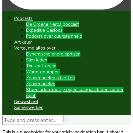
Podcasts
De Groene Nerds podcast
Expeditie Gasloos
Podcast over duurzaamheid
Artikelen
Vertel me alles over…
Dynamische energieprijzen
Slim laden
Thuisbatterijen
Warmtepompen
Zonnepanelen uitzetten
Zonnepanelen
Stoepladen: met je eigen laadpaal laden zonder
oprit
Nieuwsbrief
Samenwerken
This is a placeholder for your sticky navigation bar. It should