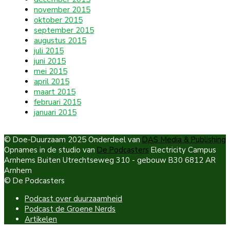
november 2015
oktober 2015
september 2015
augustus 2015
juli 2015
juni 2015
mei 2015
april 2015
maart 2015
februari 2015
januari 2015
© Doe-Duurzaam 2025 Onderdeel van
DAS Media & Publishing
Opnames in de studio van
De Podcasters
Electricity Campus
Arnhems Buiten Utrechtseweg 310 - gebouw B30 6812 AR
Arnhem
© De Podcasters
Podcast over duurzaamheid
Podcast de Groene Nerds
Artikelen